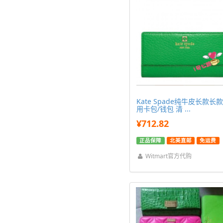
Kate Spade纯牛皮长款长
用卡包/钱包 清 ...
¥712.82
正品保障
北美直邮
免运费
Witmart官方代购