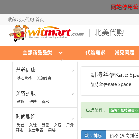
网站停用公告 Cr
收藏北美代购
首页
北美代购
全部商品品类
代购需求
常见问题
营养健康
时尚服饰
凯特丝蓓Kate Spa
基础营养
美颜瘦身
凯特丝蓓Kate Spade
男鞋
美容护肤
女鞋
彩妆
护肤
香水
男包
已选条件：
品牌：凯特丝蓓Kate
女包
时尚服饰
户外鞋服
男鞋
女鞋
男包
女包
户外
鞋服
女士手表
男装
女士手表
默认排序
价格 (从高到低