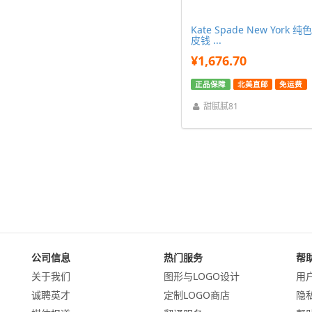
Kate Spade New York 纯
皮钱 ...
¥1,676.70
正品保障
北美直邮
免运费
甜腻腻81
公司信息
热门服务
帮
关于我们
图形与LOGO设计
用
诚聘英才
定制LOGO商店
隐