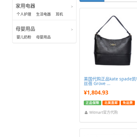
男装
家用电器
个人护理
生活电器
耳机
母婴用品
婴儿奶粉
母婴用品
美国代购正品kate spade
丝蓓 Grove ...
¥1,804.93
正品保障
北美直邮
免运费
Witmart官方代购