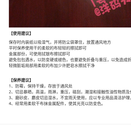
【使用建议】
保存时内装纸以吸湿气，并将防尘袋罩住，放置通风地方
平时保养使用干的柔软的布轻轻的擦拭即可
金属部份，可使用拭银布擦拭即可
避免包包遇水，以防变硬或褪色，也要避免折叠与重压，以免造成
轻微脏垢局部用柔软的布加少许肥皂水擦拭干净
【保养建议】
1、防霉，保持干燥，存放于通风处
2、切忌暴晒，高温，雨淋，重压，碰刮，潮湿和接触性油性物质及
3、磨砂皮、麝皮切忌湿水，不宜雨天使用，应以专业用品清洁护理
4、经常用柔软干布抹金属配件，使其光亮以防变色。