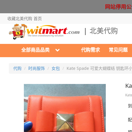
网站停用公告 Cr
收藏北美代购
首页
北美代购
全部商品品类
代购需求
常见问题
代购
时尚服饰
女包
Kate Spade 可爱大蝴蝶结 钥匙
K
Kat
到
配
预