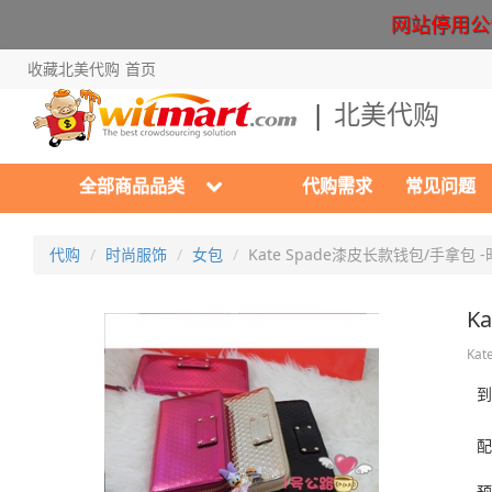
网站停用公告 Cr
收藏北美代购
首页
北美代购
全部商品品类
代购需求
常见问题
代购
时尚服饰
女包
Kate Spade漆皮长款钱包/手拿包
K
Kat
到
配
预