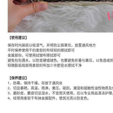
【使用建议】
保存时内装纸以吸湿气，并将防尘袋罩住，放置通风地方
平时保养使用干的柔软的布轻轻的擦拭即可
金属部份，可使用拭银布擦拭即可
避免包包遇水，以防变硬或褪色，也要避免折叠与重压，以免造成
轻微脏垢局部用柔软的布加少许肥皂水擦拭干净
【保养建议】
1、防霉，保持干燥，存放于通风处
2、切忌暴晒，高温，雨淋，重压，碰刮，潮湿和接触性油性物质及
3、磨砂皮、麝皮切忌湿水，不宜雨天使用，应以专业用品清洁护理
4、经常用柔软干布抹金属配件，使其光亮以防变色。