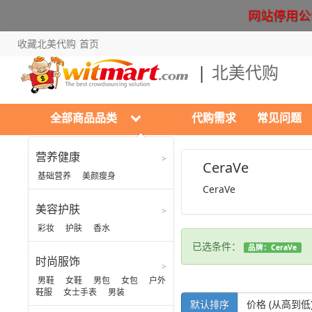
网站停用公告 Cr
收藏北美代购
首页
北美代购
全部商品品类
代购需求
常见问题
营养健康
美容护肤
CeraVe
基础营养
美颜瘦身
CeraVe
彩妆
美容护肤
护肤
彩妆
护肤
香水
香水
已选条件：
品牌：CeraVe
时尚服饰
男鞋
女鞋
男包
女包
户外
鞋服
女士手表
男装
默认排序
价格 (从高到低