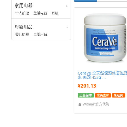
家用电器
个人护理
生活电器
耳机
母婴用品
婴儿奶粉
母婴用品
CeraVe 全天然保湿修复滋
水 面霜 453g ...
¥201.13
正品保障
北美直邮
免运费
Witmart官方代购