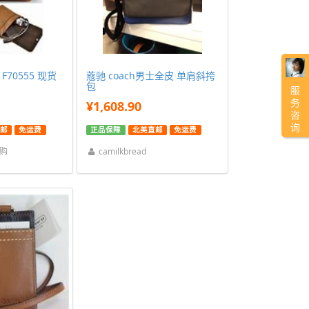
 F70555 现货
蔻驰 coach男士全皮 单肩斜挎
包
服
务
¥1,608.90
咨
询
邮
免运费
正品保障
北美直邮
免运费
代购
camilkbread