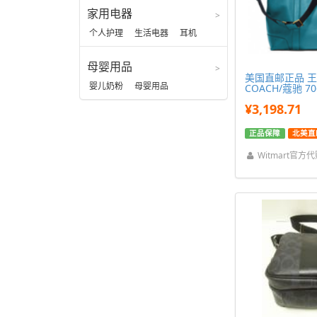
男装
家用电器
个人护理
生活电器
耳机
母婴用品
美国直邮正品 
婴儿奶粉
母婴用品
COACH/蔻驰 706 
¥3,198.71
正品保障
北美直
Witmart官方