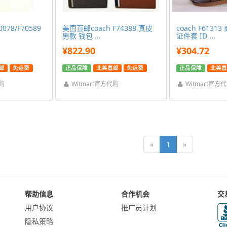
78/F70589
美国直邮coach F74388 真皮
coach F613
男款 钱包 ...
证件套 ID ...
¥822.90
¥304.72
邮
免运费
正品保障
北美直邮
免运费
正品保障
北美直
代购
Witmart官方代购
Witmart官方
«
1
»
帮助信息
合作机会
交
用户协议
推广员计划
隐私策略