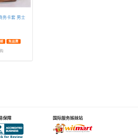
13 商务卡套 男士
邮
免运费
代购
易保障
国际服务姊妹站