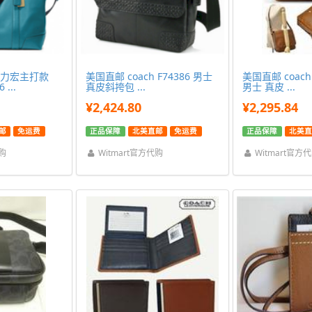
王力宏主打款
美国直邮 coach F74386 男士
美国直邮 coach
...
真皮斜挎包 ...
男士 真皮 ...
¥2,424.80
¥2,295.84
邮
免运费
正品保障
北美直邮
免运费
正品保障
北美直
代购
Witmart官方代购
Witmart官方