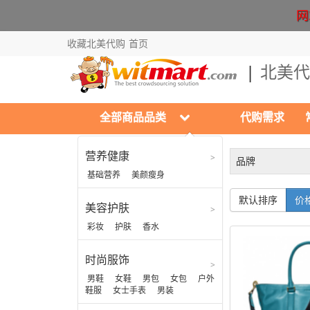
网站
收藏北美代购
首页
北美代
全部商品品类
代购需求
营养健康
品牌
时尚服饰
基础营养
美颜瘦身
男鞋
默认排序
价格
美容护肤
女鞋
彩妆
护肤
香水
男包
女包
时尚服饰
户外鞋服
男鞋
女鞋
男包
女包
户外
鞋服
女士手表
男装
女士手表