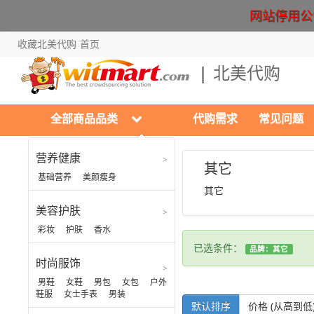
网站停用公告 Cr
收藏北美代购
首页
北美代购
全部商品品类
代购需求
常见问题
营养健康
时尚服饰
其它
基础营养
美颜瘦身
其它
男鞋
美容护肤
女鞋
彩妆
护肤
香水
男包
已选条件：
品牌：其它
女包
时尚服饰
户外鞋服
男鞋
女鞋
男包
女包
户外
鞋服
女士手表
男装
女士手表
默认排序
价格 (从高到低