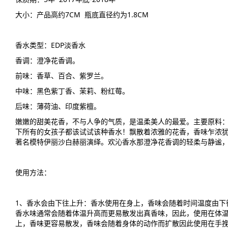
大小：产品高约7CM 瓶底直径约为1.8CM
香水类型：EDP淡香水
香调：澄净花香调。
前味：香草、百合、紫罗兰。
中味：黑色紫丁香、茉莉、粉红莓。
后味：薄荷油、印度紫檀。
嫩嫩的甜美花香，不与人争的气质，是温柔美人的最爱。主要原料
下所有的女孩子都该试试该种香水！飘散着浓雅的花香，香味乍浓
著名模特伊丽沙白赫丽演绎。欢沁香水那澄净花香调的轻柔与静谧
使用方法：
1、香水会由下往上升：香水使用在身上，香味会随着时间温度由下
香水味通常会随着体温升高而更易散发出真香味，因此，使用在体温
上，香味更容易散发，香味会随着身体的动作而扩散因此使用在手