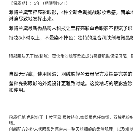
【保质期】：5年（期限到16年）
雅诗兰黛莹粹亮彩眼影，4种全新色调挑战彩妆色感，简单
淋漓尽致地发挥出来。
雅诗兰黛最新微晶粉末科技让莹粹亮彩单色眼影不但赋予眼
持妆8小时以上，不晕染不掉色：独特的混合润肤剂与微晶
眼部肌肤无干燥/粘腻：蕴含角沙烷等柔软成分强健肌肤保湿屏障，
自然无瑕疵，使用顺滑：羽绒般轻盈云母配方发挥最完美的
莹粹亮彩眼影的外观设计更雅致时髦。这款精巧的眼影盒除
和使用。
粉质细腻 色彩纯正 上妆容易 眼妆持久,缤纷眼色任你塑，双眸
强。
创新配方的粉末状眼影为您带来一整天丝绸般的柔滑肌理，以及难