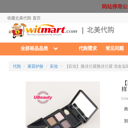
网站停用公告 Cr
收藏北美代购
首页
北美代购
全部商品品类
代购需求
常见问题
代购
美容护肤
彩妆
【彩妆】雅诗兰黛雅诗兰黛 流金溢彩
【
样
Est
商
到